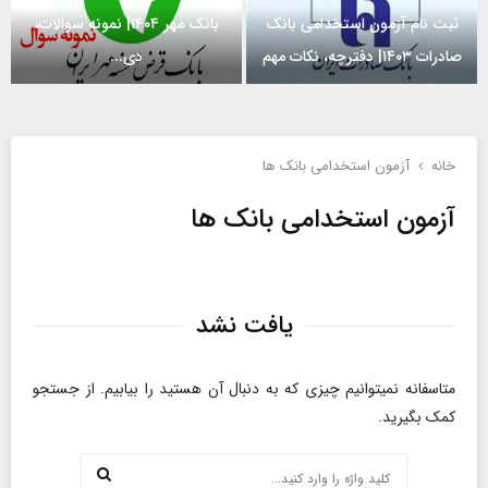
ن
ثبت نام آزمون استخدامی بانک
بانک مهر ۱۴۰۴| نمونه سوالات،
ا
صادرات ۱۴۰۳| دفترچه، نکات مهم
دی...
م
ث
د
آ
ب
ا
ز
ت
ن
م
خانه
آزمون استخدامی بانک ها
ن
ل
و
ا
و
آزمون استخدامی بانک ها
ن
م
د
ا
آ
م
س
ز
ن
ت
یافت نشد
م
ا
خ
و
ب
د
ن
ع
متاسفانه نمیتوانیم چیزی که به دنبال آن هستید را بیابیم. از جستجو
ا
ا
آ
کمک بگیرید.
م
س
ز
ی
ت
م
چستجو
ب