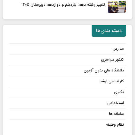
ف
تغییر رشته دهم، یازدهم و دوازدهم دبیرستان ۱۴۰۵
۴
۳
ت
۰
|
ر
د
۴
چ
دسته بندی‌ها
ف
|
ه
ت
ن
،
ر
م
مدارس
ن
چ
و
ک
کنکور سراسری
ه
ن
ا
،
ه
دانشگاه های بدون آزمون
ت
ن
س
م
کارشناسی ارشد
ک
و
ه
دکتری
ا
ا
م
ت
ل
استخدامی
م
ا
سامانه ها
ه
ت
نظام وظیفه
م
،
د