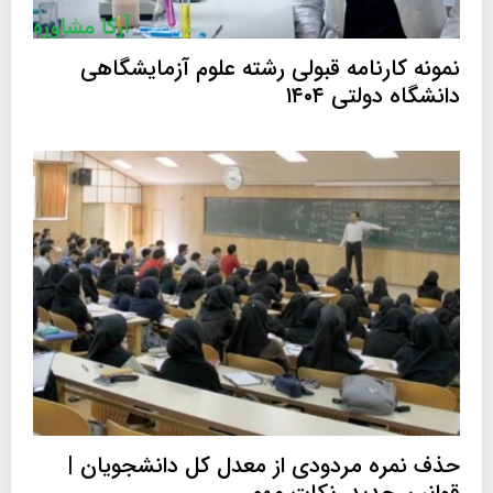
م
ن
۱
ه
ی
۴
ن
نمونه کارنامه قبولی رشته علوم آزمایشگاهی
۰
،
گ
دانشگاه دولتی ۱۴۰۴
ر
۵
ی
ی
ا
ا
ن
ض
،
ی
آ
ز
ا
د
حذف نمره مردودی از معدل کل دانشجویان |