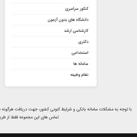
ت
کنکور سراسری
ر
چ
دانشگاه های بدون آزمون
ه
کارشناسی ارشد
،
دکتری
ن
ک
استخدامی
ا
سامانه ها
ت
م
نظام وظیفه
ه
م
تماس های این مجموعه فقط از طریق شماره های 02191010587 و 09960968296 صورت میگیرد و از برقراری 