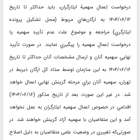
درخواست اِعمالِ سهمیۀ ایثارگران، باید حداكثر تا تاريخ
۱۴۰۴/۰۶/۱۲ به ارگان‌هاي مربوط (محل تشكيل پرونده
ايثارگري) مراجعه و موضوع علت عدم تأييد سهميه يا
درخواست اِعمالِ سهميه را پيگيري نمايند. در صورت تأیید
نهايي سهميه آنان و ارسال مشخصات آنان حداکثر تا تاریخ
۱۴۰۴/۰۶/۱۶ به این سازمان توسط ستاد كل ارگان ذيربط در
تهران، سهمیه آنان براي مرحله گزينش نهايي اعمال خواهد
شد. در غیر این صورت بعد از تاريخ مذکور (۱۴۰۴/۰۶/۱۶)
اقدامي در خصوص اعمال سهميه ايثارگران به عمل نخواهد
آمد و اين متقاضیان با سهميه آزاد گزينش خواهند شد. در
صورتی‌که تغییری در وضعیت علمی متقاضیان به دلیل اصلاح