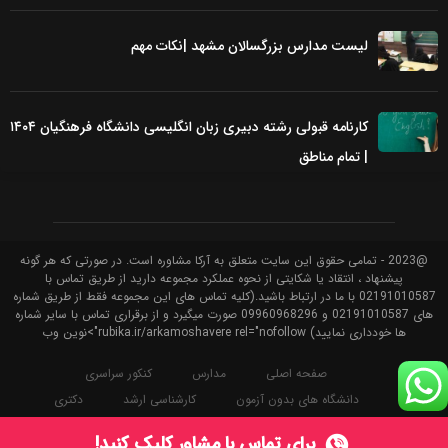
لیست مدارس بزرگسالان مشهد |نکات مهم
کارنامه قبولی رشته دبیری زبان انگلیسی دانشگاه فرهنگیان ۱۴۰۴
| تمام مناطق
@2023 - تمامی حقوق این سایت متعلق به آرکا مشاوره است. در صورتی که هر گونه
پیشنهاد ، انتقاد یا شکایتی از نحوه عملکرد مجموعه دارید از طریق تماس با
02191010587 با ما در ارتباط باشید.(کلیه تماس های این مجموعه فقط از طریق شماره
های 02191010587 و 09960968296 صورت میگیرد و از برقراری تماس با سایر شماره
ها خودداری نمایید) rubika.ir/arkamoshavere rel="nofollow">نوین وب
صفحه اصلی
مدارس
کنکور سراسری
دانشگاه های بدون آزمون
کارشناسی ارشد
دکتری
استخدامی
سامانه ها
نظام وظیفه
تخمین رتبه کنکور
برای
تماس با مشاور
کلیک کنید!