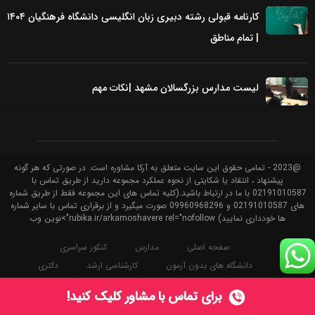
کارنامه قبولی رشته دبیری زبان انگلیسی دانشگاه فرهنگیان ۱۴۰۴
| تمام مناطق
لیست مدارس بزرگسالان مشهد |نکات مهم
@2023 - تمامی حقوق این سایت متعلق به آرکا مشاوره است. در صورتی که هر گونه
پیشنهاد ، انتقاد یا شکایتی از نحوه عملکرد مجموعه دارید از طریق تماس با
02191010587 با ما در ارتباط باشید.(کلیه تماس های این مجموعه فقط از طریق شماره
های 02191010587 و 09960968296 صورت میگیرد و از برقراری تماس با سایر شماره
ها خودداری نمایید) rubika.ir/arkamoshavere rel="nofollow">نوین وب
صفحه اصلی
مدارس
کنکور سراسری
دانشگاه های بدون آزمون
کارشناسی ارشد
دکتری
استخدامی
سامانه ها
نظام وظیفه
تخمین رتبه کنکور
برای
تماس با مشاور
کلیک کنید!
محصولات
حساب کاربری