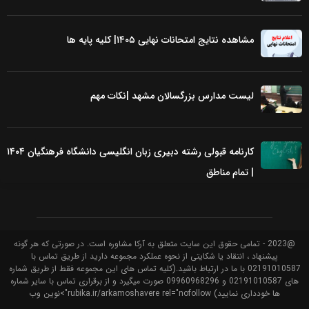
مشاهده نتایج امتحانات نهایی ۱۴۰۵| کلیه پایه ها
لیست مدارس بزرگسالان مشهد |نکات مهم
کارنامه قبولی رشته دبیری زبان انگلیسی دانشگاه فرهنگیان ۱۴۰۴
| تمام مناطق
@2023 - تمامی حقوق این سایت متعلق به آرکا مشاوره است. در صورتی که هر گونه
پیشنهاد ، انتقاد یا شکایتی از نحوه عملکرد مجموعه دارید از طریق تماس با
02191010587 با ما در ارتباط باشید.(کلیه تماس های این مجموعه فقط از طریق شماره
های 02191010587 و 09960968296 صورت میگیرد و از برقراری تماس با سایر شماره
ها خودداری نمایید) rubika.ir/arkamoshavere rel="nofollow">نوین وب