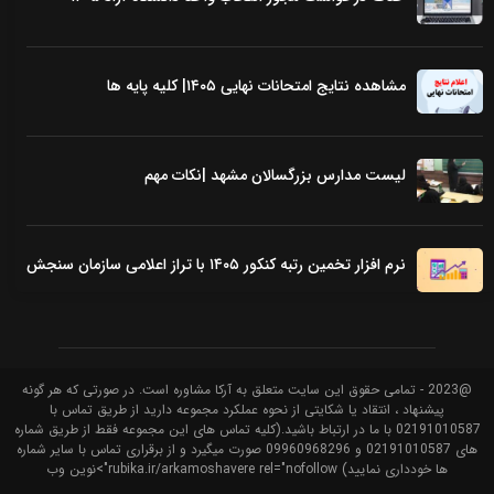
مشاهده نتایج امتحانات نهایی ۱۴۰۵| کلیه پایه ها
لیست مدارس بزرگسالان مشهد |نکات مهم
نرم افزار تخمین رتبه کنکور ۱۴۰۵ با تراز اعلامی سازمان سنجش
@2023 - تمامی حقوق این سایت متعلق به آرکا مشاوره است. در صورتی که هر گونه
پیشنهاد ، انتقاد یا شکایتی از نحوه عملکرد مجموعه دارید از طریق تماس با
02191010587 با ما در ارتباط باشید.(کلیه تماس های این مجموعه فقط از طریق شماره
های 02191010587 و 09960968296 صورت میگیرد و از برقراری تماس با سایر شماره
ها خودداری نمایید) rubika.ir/arkamoshavere rel="nofollow">نوین وب