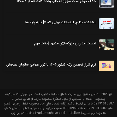
حذف درخواست مجوز انتخاب واحد دانشگاه آزاد ۱۴۰۵
مشاهده نتایج امتحانات نهایی ۱۴۰۵| کلیه پایه ها
لیست مدارس بزرگسالان مشهد |نکات مهم
نرم افزار تخمین رتبه کنکور ۱۴۰۵ با تراز اعلامی سازمان سنجش
@2023 - تمامی حقوق این سایت متعلق به آرکا مشاوره است. در صورتی که هر گونه
پیشنهاد ، انتقاد یا شکایتی از نحوه عملکرد مجموعه دارید از طریق تماس با
02191010587 با ما در ارتباط باشید.(کلیه تماس های این مجموعه فقط از طریق شماره
های 02191010587 و 09960968296 صورت میگیرد و از برقراری تماس با سایر شماره
ها خودداری نمایید) rubika.ir/arkamoshavere rel="nofollow">نوین وب